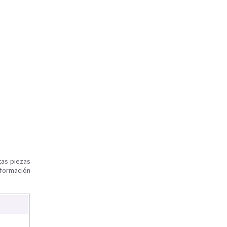
tas piezas
nformación