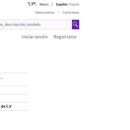
Mexico
Español
/
English
Sobre nosotros
Contáctenos
Iniciar sesión
Registrarse
1
,
 de C.V