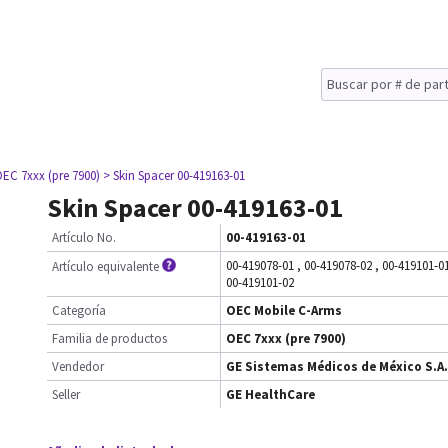
OEC 7xxx (pre 7900)
> Skin Spacer 00-419163-01
Skin Spacer 00-419163-01
Artículo No.
00-419163-01
00-419078-01
,
00-419078-02
,
00-419101-0
Artículo equivalente
00-419101-02
Categoría
OEC Mobile C-Arms
Familia de productos
OEC 7xxx (pre 7900)
Vendedor
GE Sistemas Médicos de México S.A.
Seller
GE HealthCare