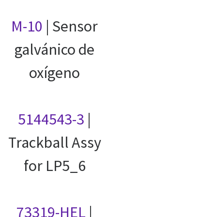
M-10
| Sensor
galvánico de
oxígeno
5144543-3
|
Trackball Assy
for LP5_6
73319-HEL
|