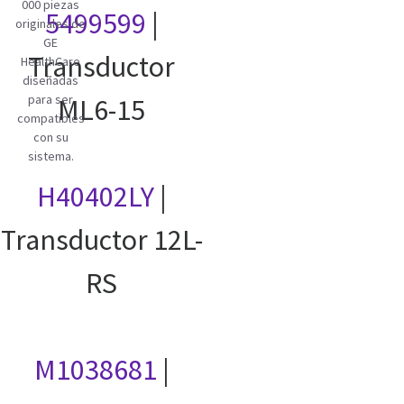
000 piezas
5499599
|
originales de
GE
Transductor
HealthCare
diseñadas
para ser
ML6-15
compatibles
con su
sistema.
H40402LY
|
Transductor 12L-
RS
M1038681
|