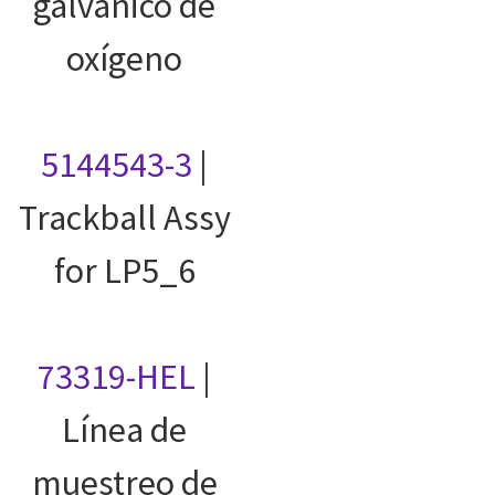
galvánico de
oxígeno
5144543-3
|
Trackball Assy
for LP5_6
73319-HEL
|
Línea de
muestreo de