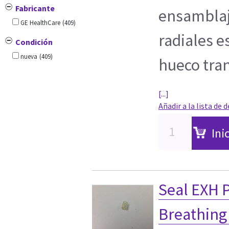
Fabricante
ensamblaj
GE HealthCare
(409)
radiales e
Condición
nueva
(409)
hueco tran
[...]
Añadir a la lista de 
Ini
Seal EXH 
Breathing 