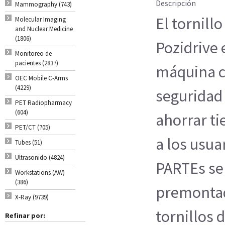
Descripción
Mammography (743)
El tornil
Molecular Imaging
and Nuclear Medicine
(1806)
Pozidrive 
Monitoreo de
pacientes (2837)
máquina c
OEC Mobile C-Arms
(4229)
seguridad
PET Radiopharmacy
(604)
ahorrar t
PET/CT (705)
a los usu
Tubes (51)
Ultrasonido (4824)
PARTEs se
Workstations (AW)
(386)
premontad
X-Ray (9739)
tornillos 
Refinar por: