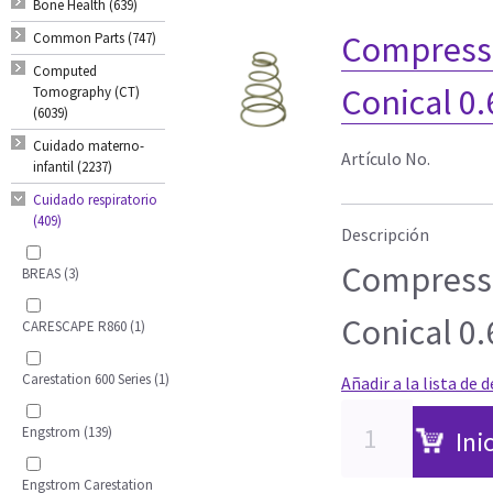
Bone Health (639)
Compressi
Common Parts (747)
Computed
Conical 
Tomography (CT)
(6039)
Cuidado materno-
Artículo No.
infantil (2237)
Cuidado respiratorio
(409)
Descripción
Compressi
BREAS (3)
Conical 
CARESCAPE R860 (1)
Carestation 600 Series (1)
Añadir a la lista de 
Engstrom (139)
Ini
Engstrom Carestation