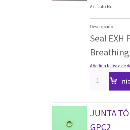
Artículo No.
Descripción
Seal EXH 
Breathing 
Añadir a la lista de 
Ini
JUNTA TÓ
GPC2