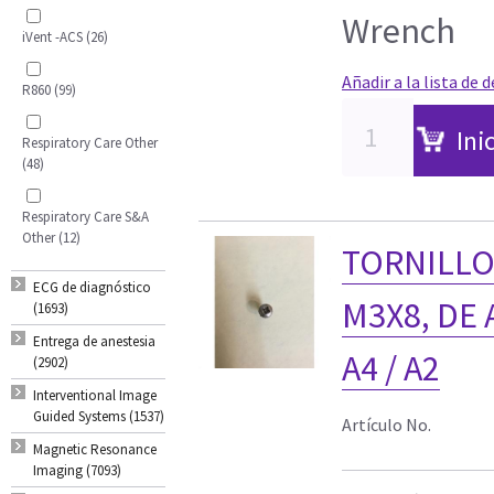
Wrench
iVent -ACS (26)
Añadir a la lista de 
R860 (99)
Ini
Respiratory Care Other
(48)
Respiratory Care S&A
Other (12)
TORNILLO,
ECG de diagnóstico
M3X8, DE
(1693)
Entrega de anestesia
A4 / A2
(2902)
Interventional Image
Guided Systems (1537)
Artículo No.
Magnetic Resonance
Imaging (7093)