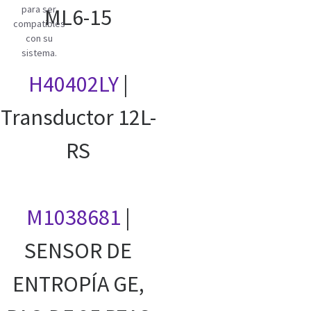
para ser
ML6-15
compatibles
con su
sistema.
H40402LY
|
Transductor 12L-
RS
M1038681
|
SENSOR DE
ENTROPÍA GE,