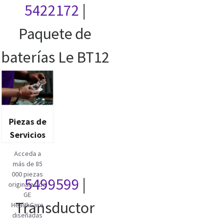
5422172
|
Paquete de
baterías Le BT12
Piezas de
Servicios
Acceda a
más de 85
000 piezas
5499599
|
originales de
GE
Transductor
HealthCare
diseñadas