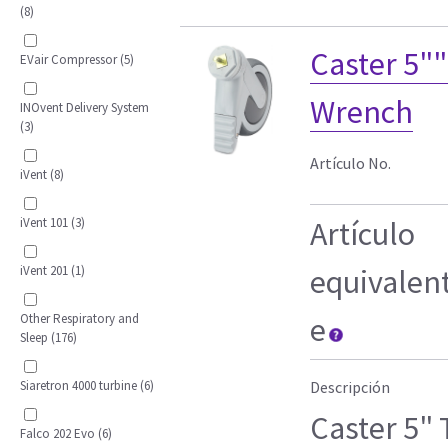
(8)
Caster 5""
EVair Compressor (5)
Wrench
INOvent Delivery System
(3)
Artículo No.
iVent (8)
iVent 101 (3)
Artículo
iVent 201 (1)
equivalen
Other Respiratory and
e
Sleep (176)
Siaretron 4000 turbine (6)
Descripción
Caster 5" 
Falco 202 Evo (6)