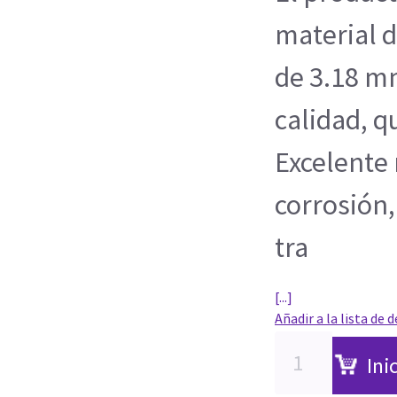
material d
de 3.18 m
calidad, q
Excelente 
corrosión, 
tra
[...]
Añadir a la lista de 
Ini