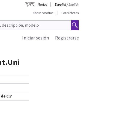
Mexico
Español
/
English
Sobre nosotros
Contáctenos
Iniciar sesión
Registrarse
at.Uni
 de C.V