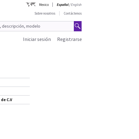
Mexico
Español
/
English
Sobre nosotros
Contáctenos
Iniciar sesión
Registrarse
 de C.V