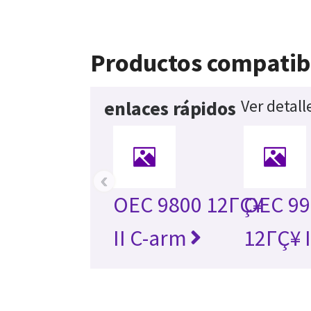
Productos compatib
Ver detall
enlaces rápidos
‹
OEC 9800 12ΓÇ¥
OEC 99
II C-arm
12ΓÇ¥ I