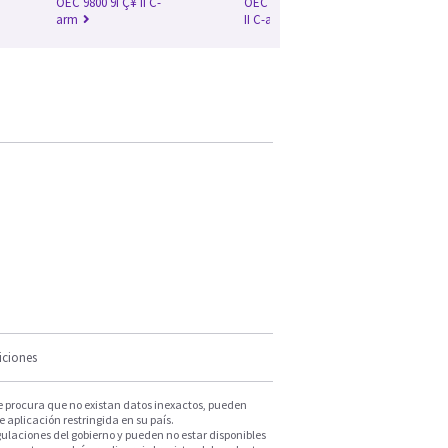
OEC 9800 9ΓÇ¥ II C-
OEC 9900 Elite 9ΓÇ¥
arm
II C-arm
iciones
e procura que no existan datos inexactos, pueden
e aplicación restringida en su país.
ulaciones del gobierno y pueden no estar disponibles