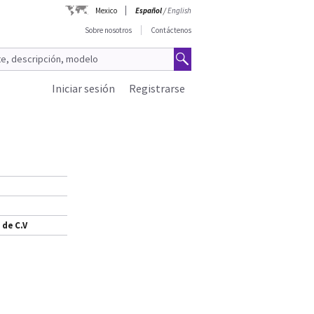
Mexico
Español
/
English
Sobre nosotros
Contáctenos
Iniciar sesión
Registrarse
 de C.V