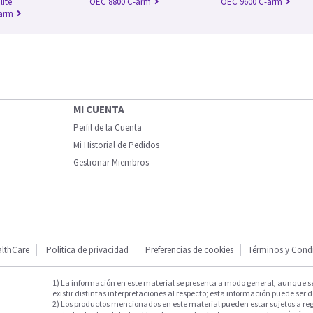
lite
OEC 8800 C-arm
OEC 9600 C-arm
-arm
MI CUENTA
Perfil de la Cuenta
Mi Historial de Pedidos
Gestionar Miembros
lthCare
Politica de privacidad
Preferencias de cookies
Términos y Cond
1) La información en este material se presenta a modo general, aunque s
existir distintas interpretaciones al respecto; esta información puede ser d
2) Los productos mencionados en este material pueden estar sujetos a reg