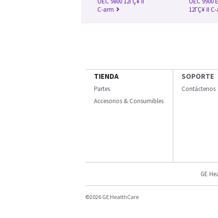
OEC 9800 12ΓÇ¥ II
OEC 9900 E
C-arm
12ΓÇ¥ II C
TIENDA
SOPORTE
Partes
Contáctenos
Accesorios & Consumibles
GE Hea
©2026 GE HealthCare