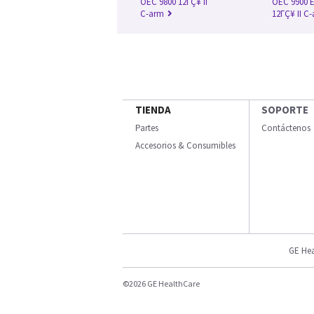
OEC 9800 12ΓÇ¥ II
OEC 9900 E
C-arm
12ΓÇ¥ II C
TIENDA
SOPORTE
Partes
Contáctenos
Accesorios & Consumibles
GE Hea
©2026 GE HealthCare