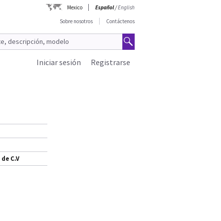
Mexico
Español
/
English
Sobre nosotros
Contáctenos
Iniciar sesión
Registrarse
 de C.V