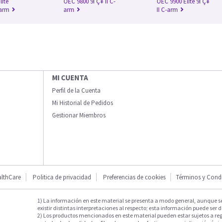
lite
OEC 9800 9ΓÇ¥ II C-
OEC 9900 Elite 9ΓÇ¥
-arm
arm
II C-arm
MI CUENTA
Perfil de la Cuenta
Mi Historial de Pedidos
Gestionar Miembros
lthCare
Politica de privacidad
Preferencias de cookies
Términos y Cond
1) La información en este material se presenta a modo general, aunque s
existir distintas interpretaciones al respecto; esta información puede ser d
2) Los productos mencionados en este material pueden estar sujetos a reg