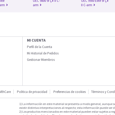
lite
OEC 9800 9ΓÇ¥ II C-
OEC 9900 Elite 9ΓÇ¥
-arm
arm
II C-arm
MI CUENTA
Perfil de la Cuenta
Mi Historial de Pedidos
Gestionar Miembros
lthCare
Politica de privacidad
Preferencias de cookies
Términos y Cond
1) La información en este material se presenta a modo general, aunque s
existir distintas interpretaciones al respecto; esta información puede ser d
2) Los productos mencionados en este material pueden estar sujetos a reg