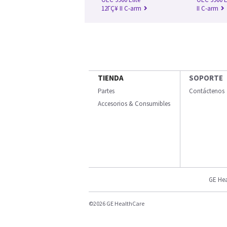
12ΓÇ¥ II C-arm
II C-arm
TIENDA
SOPORTE
Partes
Contáctenos
Accesorios & Consumibles
GE Hea
©2026 GE HealthCare