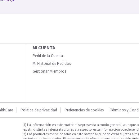
MI CUENTA
Perfil de la Cuenta
Mi Historial de Pedidos
Gestionar Miembros
lthCare
Politica de privacidad
Preferencias de cookies
Términos y Cond
1) La información en este material se presenta a modo general, aunque s
existir distintas interpretaciones al respecto; esta información puede ser d
2) Los productos mencionados en este material pueden estar sujetos a reg
en todas las localidades. El embarque y la efectiva comercialización única