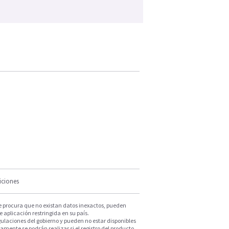
iciones
e procura que no existan datos inexactos, pueden
e aplicación restringida en su país.
ulaciones del gobierno y pueden no estar disponibles
mente se podrán realizar si el registro del producto