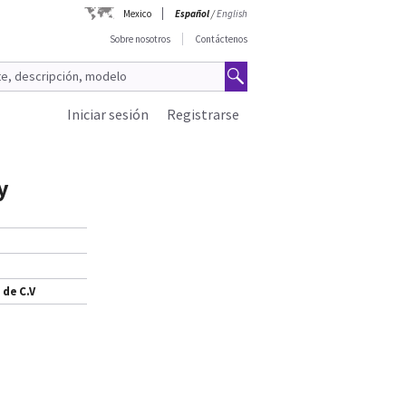
Mexico
Español
/
English
Sobre nosotros
Contáctenos
Iniciar sesión
Registrarse
y
 de C.V