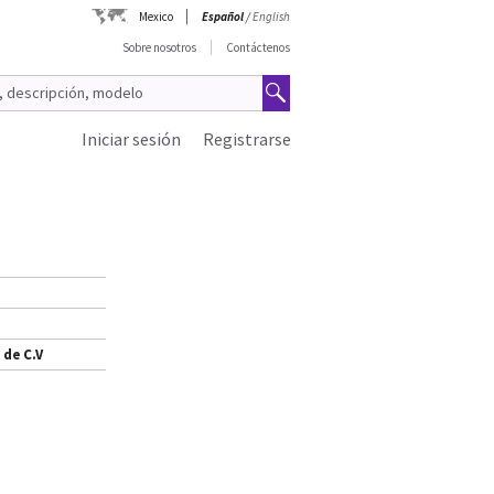
Mexico
Español
/
English
Sobre nosotros
Contáctenos
Iniciar sesión
Registrarse
 de C.V