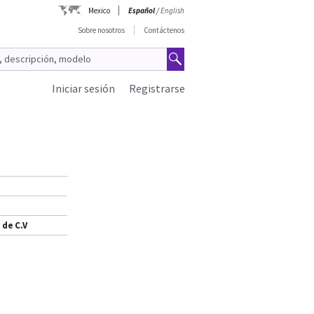
Mexico
Español
/
English
Sobre nosotros
Contáctenos
Iniciar sesión
Registrarse
 de C.V