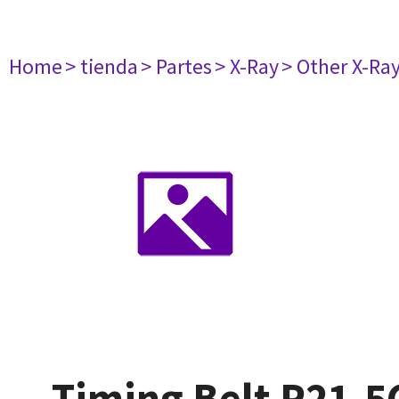
Home
> tienda
> Partes
> X-Ray
> Other X-Ra
Timing Belt P21-5