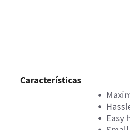
Características
Maxim
Hassle
Easy 
Small 