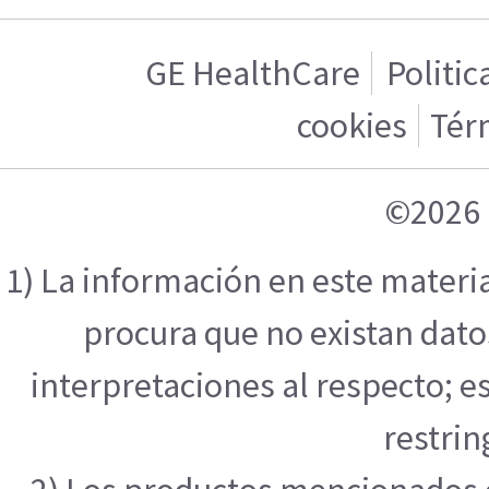
GE HealthCare
Politic
cookies
Tér
©2026 
1) La información en este materi
procura que no existan datos
interpretaciones al respecto; e
restrin