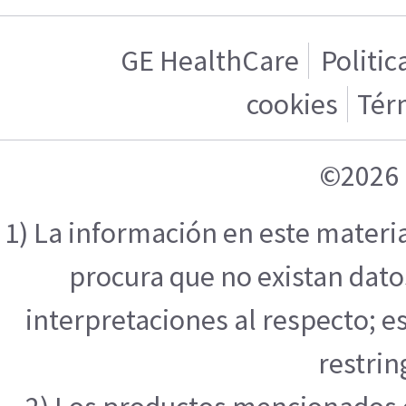
GE HealthCare
Politic
cookies
Tér
©2026 
1) La información en este materi
procura que no existan datos
interpretaciones al respecto; e
restrin