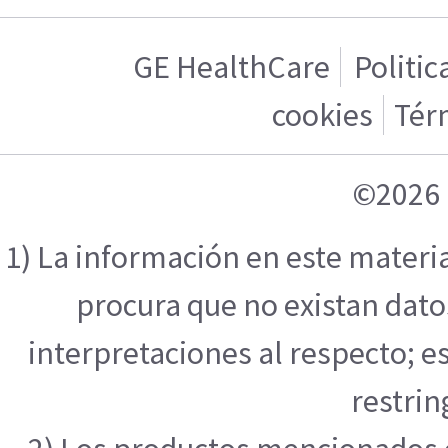
GE HealthCare
Politic
cookies
Tér
©2026 
1) La información en este materi
procura que no existan datos
interpretaciones al respecto; e
restrin