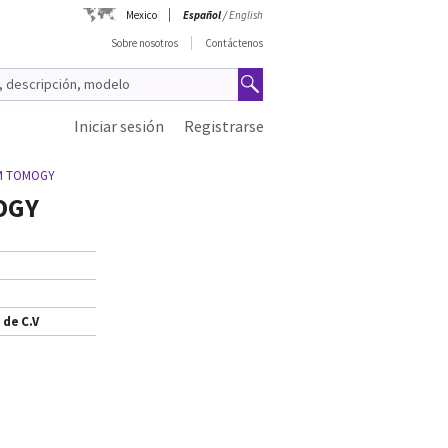
Mexico
Español
/
English
Sobre nosotros
Contáctenos
Iniciar sesión
Registrarse
M TOMOGY
OGY
 de C.V