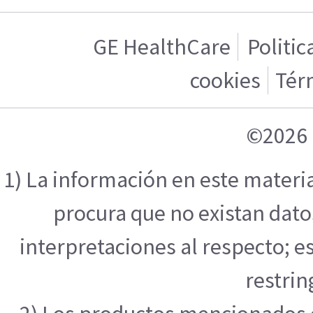
GE HealthCare
Politic
cookies
Tér
©2026 
1) La información en este materi
procura que no existan datos
interpretaciones al respecto; e
restrin