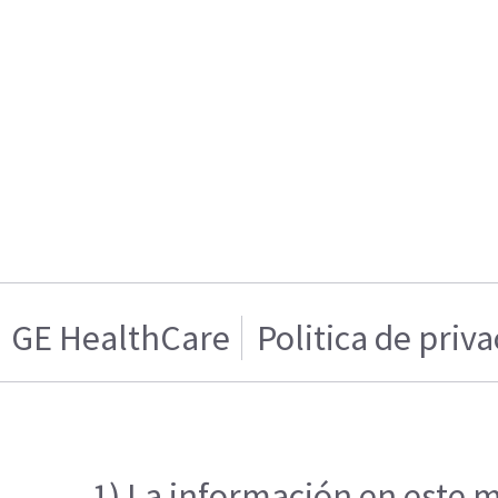
GE HealthCare
Politica de priv
1) La información en este m