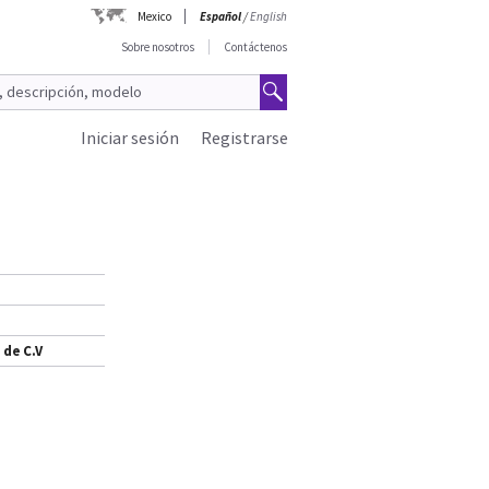
Mexico
Español
/
English
Sobre nosotros
Contáctenos
Iniciar sesión
Registrarse
 de C.V