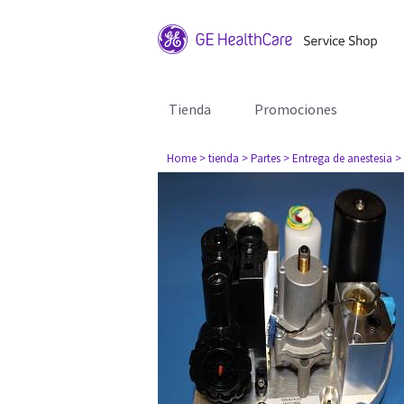
Tienda
Promociones
Home
> tienda
> Partes
> Entrega de anestesia
>