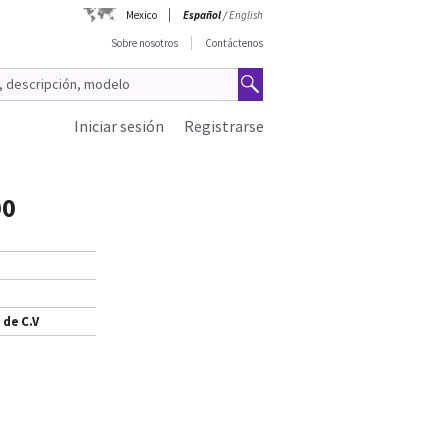
Mexico
Español
/
English
Sobre nosotros
Contáctenos
Iniciar sesión
Registrarse
00
 de C.V