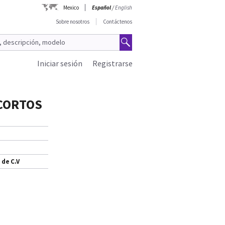
Mexico
Español
/
English
Sobre nosotros
Contáctenos
Iniciar sesión
Registrarse
CORTOS
 de C.V