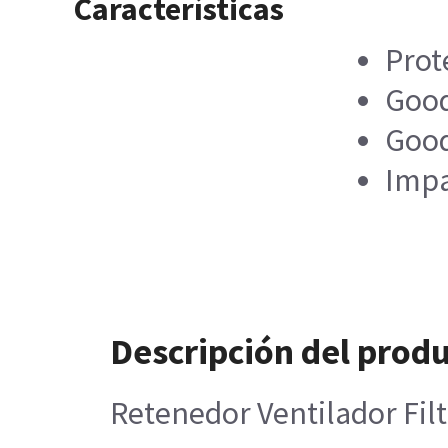
Características
Prot
Good
Good
Impa
Descripción del prod
Retenedor Ventilador Fi