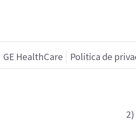
GE HealthCare
Politica de priv
2)