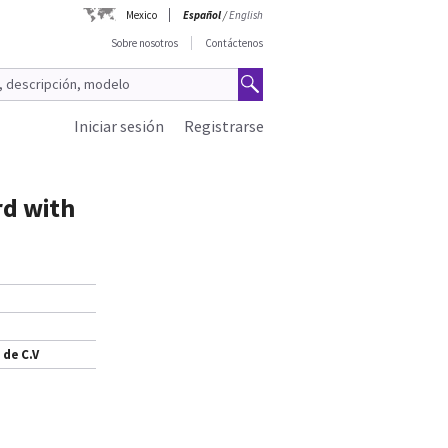
Mexico
Español
/
English
Sobre nosotros
Contáctenos
Iniciar sesión
Registrarse
rd with
 de C.V