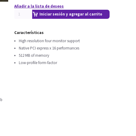
Añadir a la lista de deseos
Iniciar sesión y agregar al carrito
Características
High resolution four monitor support
Native PCI express x 16 performances
512 MB of memory
Low-profile form-factor
mb