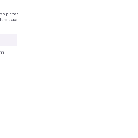
tas piezas
nformación
onn