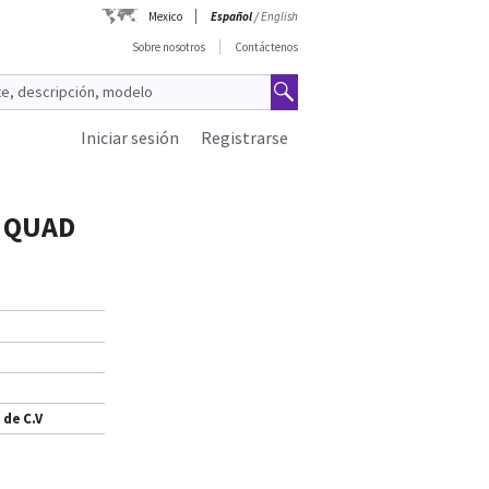
Mexico
Español
/
English
Sobre nosotros
Contáctenos
Iniciar sesión
Registrarse
0 QUAD
 de C.V