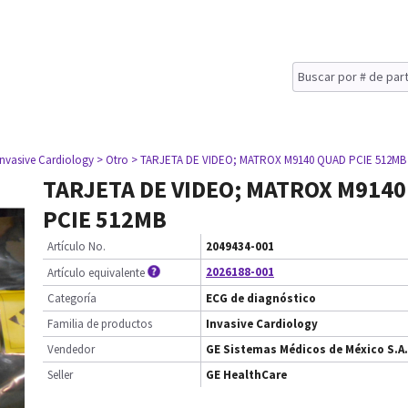
Invasive Cardiology
> Otro
> TARJETA DE VIDEO; MATROX M9140 QUAD PCIE 512MB
TARJETA DE VIDEO; MATROX M914
PCIE 512MB
Artículo No.
2049434-001
2026188-001
Artículo equivalente
Categoría
ECG de diagnóstico
Familia de productos
Invasive Cardiology
Vendedor
GE Sistemas Médicos de México S.A.
Seller
GE HealthCare