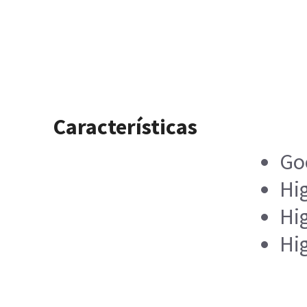
Características
Go
Hi
Hi
Hig