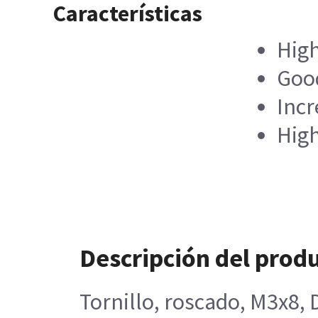
Características
High
Good
Incr
High
Descripción del prod
Tornillo, roscado, M3x8, 