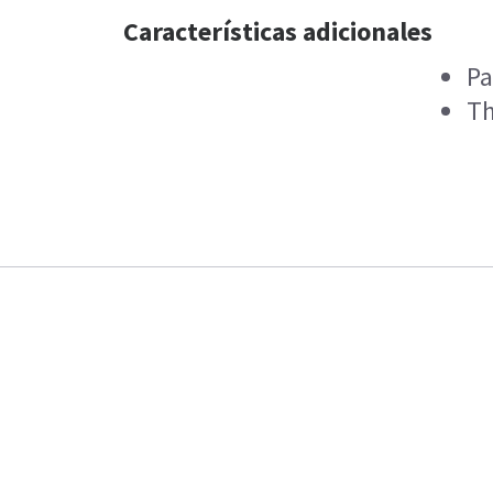
Características adicionales
Pa
Th