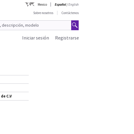
Mexico
Español
/
English
Sobre nosotros
Contáctenos
Iniciar sesión
Registrarse
 de C.V