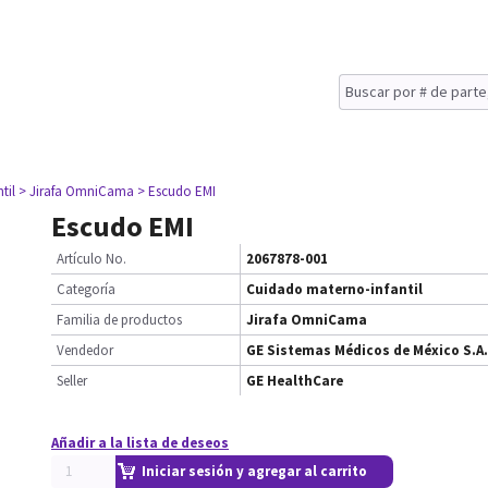
til
> Jirafa OmniCama
> Escudo EMI
Escudo EMI
Artículo No.
2067878-001
Categoría
Cuidado materno-infantil
Familia de productos
Jirafa OmniCama
Vendedor
GE Sistemas Médicos de México S.A.
Seller
GE HealthCare
Añadir a la lista de deseos
Iniciar sesión y agregar al carrito