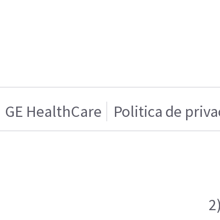
GE HealthCare
Politica de priv
2