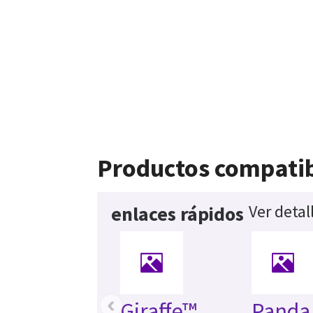
Productos compati
Ver detal
enlaces rápidos
‹
Giraffe™
Panda 