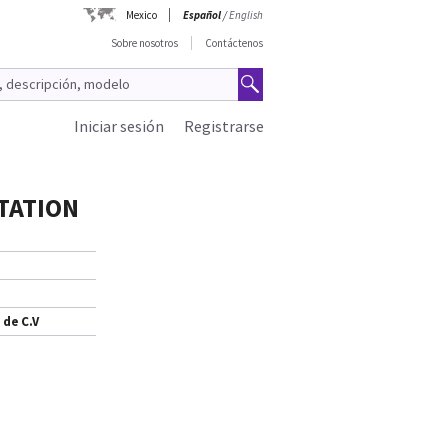
Mexico
Español
/
English
Sobre nosotros
Contáctenos
Iniciar sesión
Registrarse
STATION
 de C.V