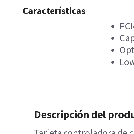
Características
PCI
Cap
Opt
Low
Descripción del prod
Tarjeta controladora de 