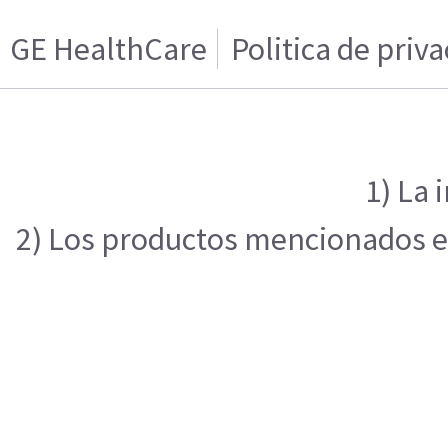
GE HealthCare
Politica de priv
1) La 
2) Los productos mencionados en 