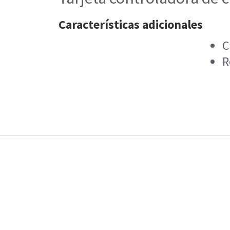
Características adicionales
C
R