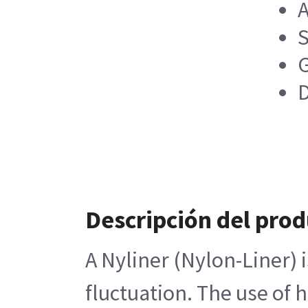
A
S
G
D
Descripción del pro
A Nyliner (Nylon-Liner) 
fluctuation. The use of 