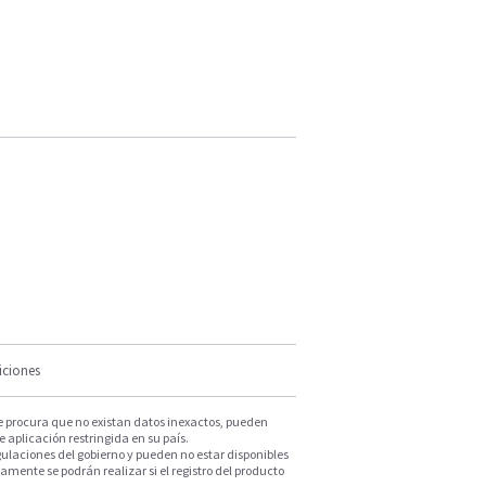
iciones
e procura que no existan datos inexactos, pueden
e aplicación restringida en su país.
ulaciones del gobierno y pueden no estar disponibles
mente se podrán realizar si el registro del producto