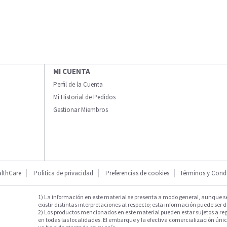
MI CUENTA
Perfil de la Cuenta
Mi Historial de Pedidos
Gestionar Miembros
lthCare
Politica de privacidad
Preferencias de cookies
Términos y Cond
1) La información en este material se presenta a modo general, aunque s
existir distintas interpretaciones al respecto; esta información puede ser d
2) Los productos mencionados en este material pueden estar sujetos a reg
en todas las localidades. El embarque y la efectiva comercialización única