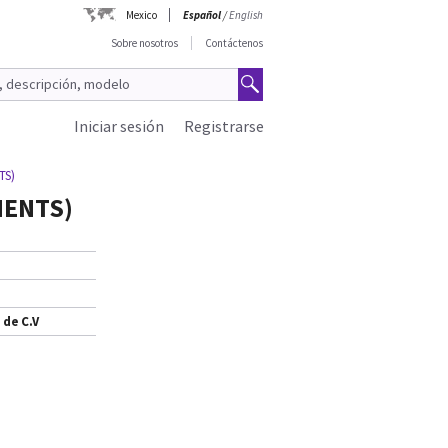
Mexico
Español
/
English
Sobre nosotros
Contáctenos
Iniciar sesión
Registrarse
TS)
EMENTS)
 de C.V