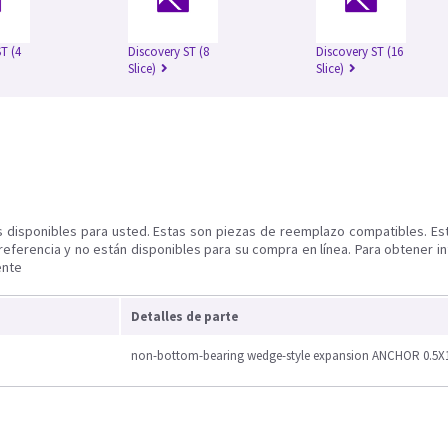
T (4
Discovery ST (8
Discovery ST (16
Slice)
Slice)
s disponibles para usted. Estas son piezas de reemplazo compatibles. Es
referencia y no están disponibles para su compra en línea. Para obtener i
ente
Detalles de parte
non-bottom-bearing wedge-style expansion ANCHOR 0.5X1