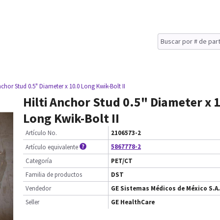
Anchor Stud 0.5" Diameter x 10.0 Long Kwik-Bolt II
Hilti Anchor Stud 0.5" Diameter x 
Long Kwik-Bolt II
Artículo No.
2106573-2
5867778-2
Artículo equivalente
Categoría
PET/CT
Familia de productos
DST
Vendedor
GE Sistemas Médicos de México S.A.
Seller
GE HealthCare