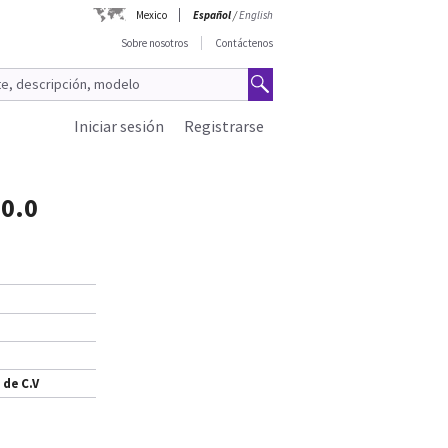
Mexico
Español
/
English
Sobre nosotros
Contáctenos
Iniciar sesión
Registrarse
10.0
 de C.V