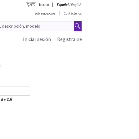
Mexico
Español
/
English
Sobre nosotros
Contáctenos
Iniciar sesión
Registrarse
m
 de C.V