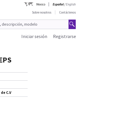
Mexico
Español
/
English
Sobre nosotros
Contáctenos
Iniciar sesión
Registrarse
EPS
 de C.V