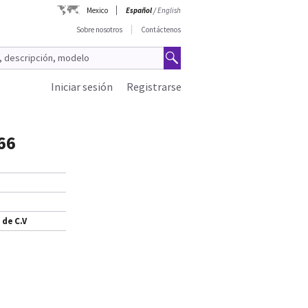
Mexico
Español
/
English
Sobre nosotros
Contáctenos
Iniciar sesión
Registrarse
66
 de C.V