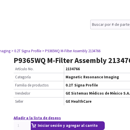
maging
> 0.2T Signa Profile
> P9365WQ M-Filter Assembly 2134766
P9365WQ M-Filter Assembly 21347
Artículo No.
2134766
Categoría
Magnetic Resonance Imaging
Familia de productos
0.2T Signa Profile
Vendedor
GE Sistemas Médicos de México S.A.
Seller
GE HealthCare
Añadir a la lista de deseos
Iniciar sesión y agregar al carrito