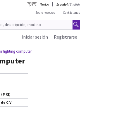
Mexico
Español
/
English
Sobre nosotros
Contáctenos
Iniciar sesión
Registrarse
 lighting computer
omputer
 (MRI)
 de C.V