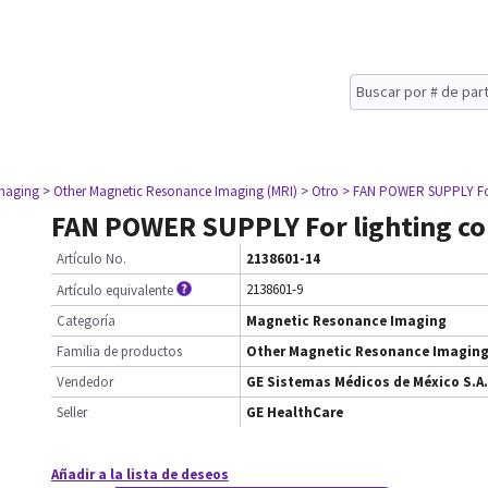
maging
> Other Magnetic Resonance Imaging (MRI)
> Otro
> FAN POWER SUPPLY For
FAN POWER SUPPLY For lighting c
Artículo No.
2138601-14
2138601-9
Artículo equivalente
Categoría
Magnetic Resonance Imaging
Familia de productos
Other Magnetic Resonance Imaging
Vendedor
GE Sistemas Médicos de México S.A.
Seller
GE HealthCare
Añadir a la lista de deseos