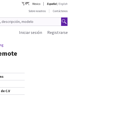
Mexico
Español
/
English
Sobre nosotros
Contáctenos
Iniciar sesión
Registrarse
ong
Remote
ems
 de C.V