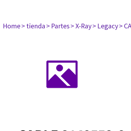
Home
> tienda
> Partes
> X-Ray
> Legacy
> C