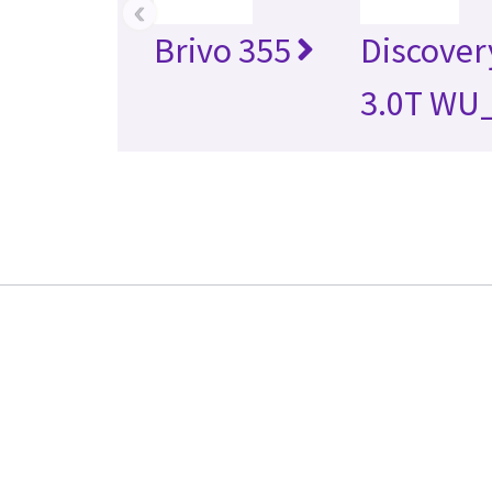
‹
Brivo 355
Discover
3.0T WU