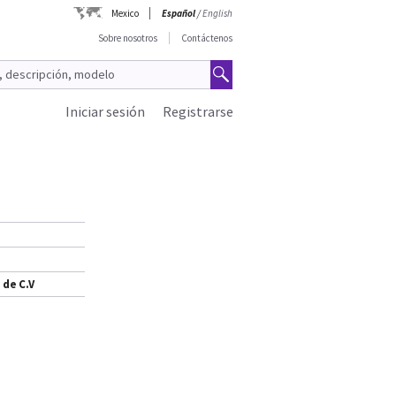
Mexico
Español
/
English
Sobre nosotros
Contáctenos
Iniciar sesión
Registrarse
 de C.V