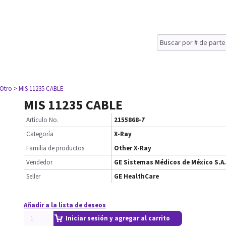
 Otro
> MIS 11235 CABLE
MIS 11235 CABLE
Artículo No.
2155868-7
Categoría
X-Ray
Familia de productos
Other X-Ray
Vendedor
GE Sistemas Médicos de México S.A.
Seller
GE HealthCare
Añadir a la lista de deseos
Iniciar sesión y agregar al carrito