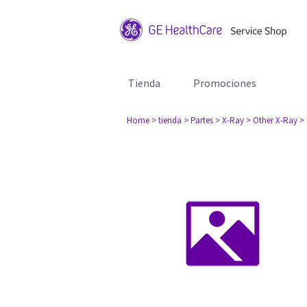
Tienda
Promociones
Home
> tienda
> Partes
> X-Ray
> Other X-Ray
>