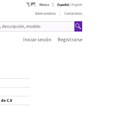
Mexico
Español
/
English
Sobre nosotros
Contáctenos
Iniciar sesión
Registrarse
 de C.V