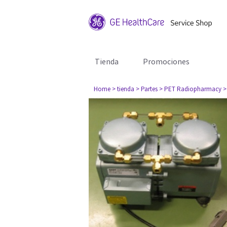
Tienda
Promociones
Home
> tienda
> Partes
> PET Radiopharmacy
>