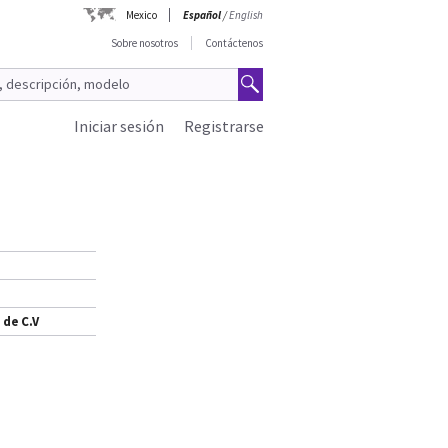
Mexico
Español
/
English
Sobre nosotros
Contáctenos
Iniciar sesión
Registrarse
 de C.V