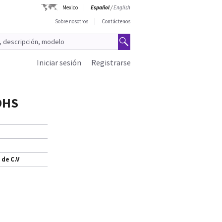
Mexico
Español
/
English
Sobre nosotros
Contáctenos
Iniciar sesión
Registrarse
OHS
 de C.V