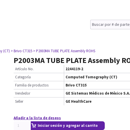
y (CT)
> Brivo CT315
> P2003MA TUBE PLATE Assembly ROHS
P2003MA TUBE PLATE Assembly R
Artículo No.
2244119-2
Categoría
Computed Tomography (CT)
Familia de productos
Brivo CT315
Vendedor
GE Sistemas Médicos de México S.A.
Seller
GE HealthCare
Añadir a la lista de deseos
Iniciar sesión y agregar al carrito