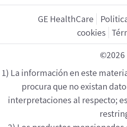
GE HealthCare
Politic
cookies
Tér
©2026 
1) La información en este materi
procura que no existan datos
interpretaciones al respecto; e
restrin