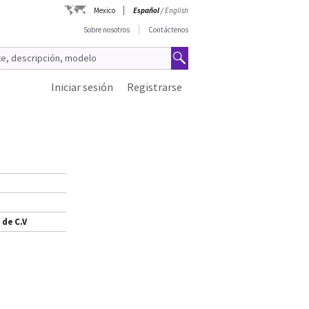
Mexico
Español
/
English
Sobre nosotros
Contáctenos
Iniciar sesión
Registrarse
 de C.V