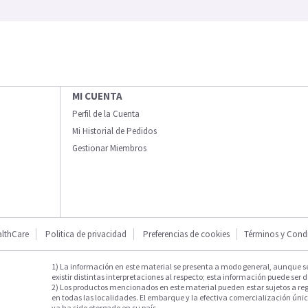
MI CUENTA
Perfil de la Cuenta
Mi Historial de Pedidos
Gestionar Miembros
lthCare
Politica de privacidad
Preferencias de cookies
Términos y Cond
1) La información en este material se presenta a modo general, aunque s
existir distintas interpretaciones al respecto; esta información puede ser d
2) Los productos mencionados en este material pueden estar sujetos a reg
en todas las localidades. El embarque y la efectiva comercialización única
ya ha sido otorgado en su país.