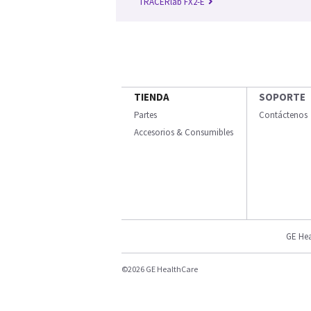
TRACERlab FX2-E
TIENDA
SOPORTE
Partes
Contáctenos
Accesorios & Consumibles
GE Hea
©2026 GE HealthCare