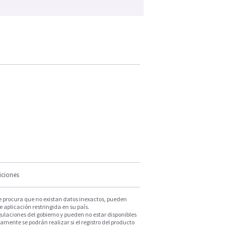
iciones
e procura que no existan datos inexactos, pueden
e aplicación restringida en su país.
ulaciones del gobierno y pueden no estar disponibles
mente se podrán realizar si el registro del producto