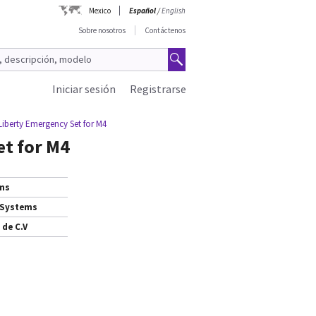
Mexico
Español
/
English
Sobre nosotros
Contáctenos
Iniciar sesión
Registrarse
Liberty Emergency Set for M4
et for M4
ems
 Systems
 de C.V